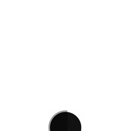
e, tapices duraderos y estilos que van desde lo sobrio hasta 
OF 525 Vini Piel
Sofas