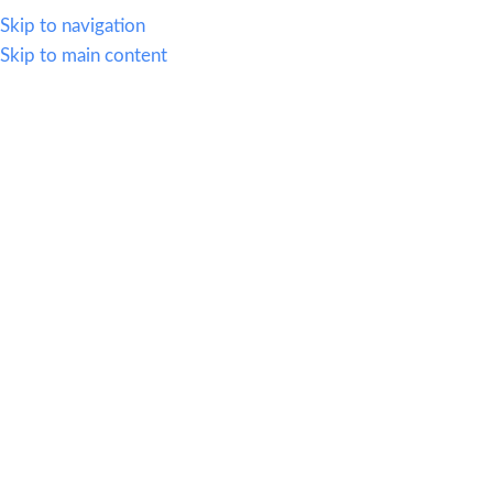
WHATSAPP
614.419.2220
VENTAS@OFI-MUEBLES.COM.MX
Skip to navigation
Skip to main content
CATEGORIAS
HOME
SILLERIA
MOBIL