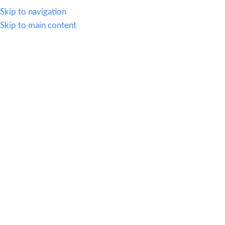
WHATSAPP
614.419.2220
VENTAS@OFI-MUEBLES.COM.MX
Skip to navigation
Skip to main content
CATEGORIAS
HOME
SILLERIA
MOBIL
Importante:
C