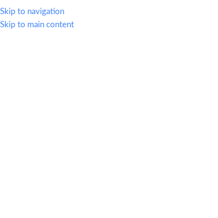
614.419.2220
Skip to navigation
Skip to main content
MENU
Promociones
En entregas aplican restricciones
Precios no incluyen IVA
Hasta agotar existencias