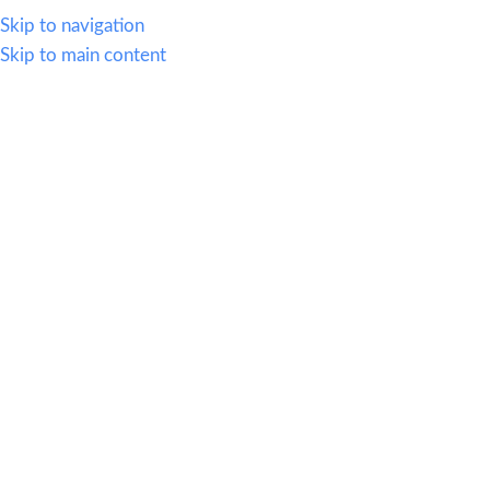
614.419.2220
Skip to navigation
Skip to main content
MENU
🚀 Ofertas al
30 Julio
revisalas
aqui
Categories
Sillas
Inicio
|
Tienda
|
Productos etiquetados “Sillas”
Ejecutivas | Operativas | Visitas | Bancos Industriales | Bancos
Cajeros | Bancos | Restaurant | Escolar | Sofas
Mostrando todos los 16
Show sidebar
resultados