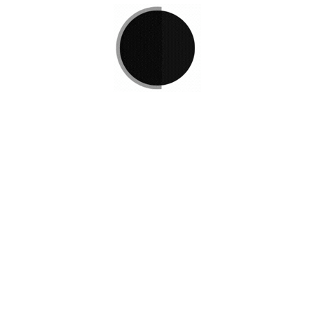
Si no encuentra lo que está 
L
e invitamos a ponerse en co
e Podemos
r
Disponemos de una amplia va
satisfacer sus necesidades.
Contacto