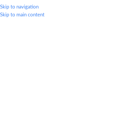
WHATSAPP
614.419.2220
VENTAS@OFI-MUEBLES.COM.MX
Skip to navigation
Skip to main content
CATEGORIAS
HOME
SILLERIA
MOBIL