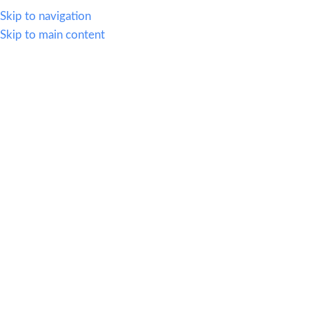
WHATSAPP
614.419.2220
VENTAS@OFI-MUEBLES.COM.MX
Skip to navigation
Skip to main content
CATEGORIAS
HOME
SILLERIA
MOBIL