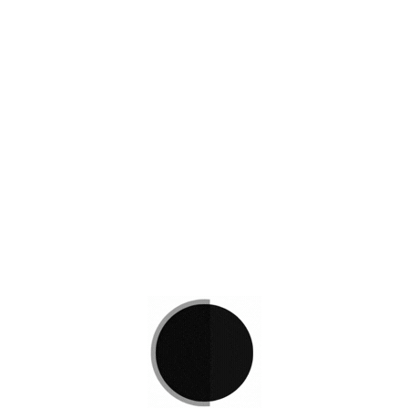
s
OHM 7035
Accesorios
,
Exterior
,
Mesas