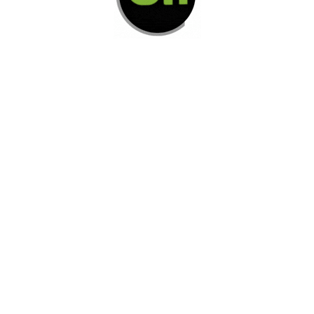
Di Nos Como Te Podemos Ayudar
Si no encuentra lo que está buscando
L
e invitamos a ponerse en contacto con
nosotros.
Disponemos de una amplia variedad de opciones
adicionales para satisfacer sus necesidades.
Contacto