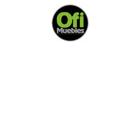
Experiencia visual
El ambiente debe transmitir personalidad y generar
recordación.
Hospitality: invertir en experiencia, no
solo en muebles
El mobiliario hospitality no debe verse como un gasto
decorativo.
Es una herramienta comercial.
Cada silla, mesa o banco influye en cómo se siente el cliente
dentro del negocio.
Y cómo se siente un cliente… normalmente impacta cuánto