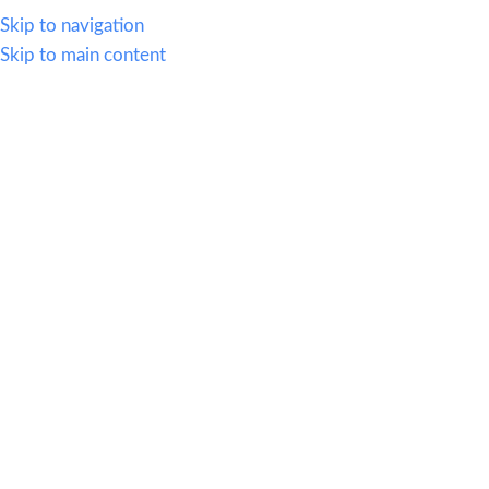
614.419.2220
Skip to navigation
Skip to main content
MENU
Blog
Home
|
Decoracion
DECORACION
Mobiliario Hospitality
0
OfiMuebles
On 13 mayo, 2026
Cómo el mobiliario hospitality
puede aumentar el ticket
promedio de tu restaurante o