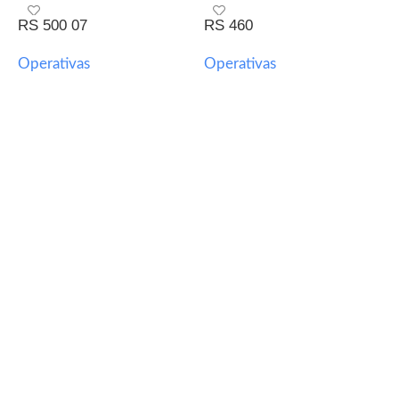
RS 500 07
RS 460
B
Operativas
Operativas
O
AGREGAR A COTIZACION
AGREGAR A COTIZACION