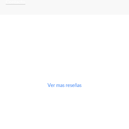
Contacto
Nuestras
Reseñas
Los comentarios de nuestros clientes son muy valiosos, aqui
los puedes ver.
Ver mas reseñas