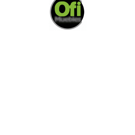
Di Nos Como Te Podemos Ayudar
Si no encuentra lo que está buscando
L
e invitamos a ponerse en contacto con
nosotros.
Disponemos de una amplia variedad de opciones
adicionales para satisfacer sus necesidades.
Contacto