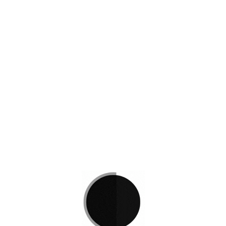
OF 519
Sofas