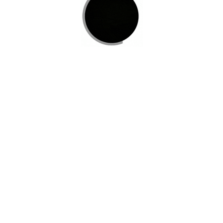
Di Nos Como Te Podemos Ayudar
Si no encuentra lo que está buscando
L
e invitamos a ponerse en contacto con
nosotros.
Disponemos de una amplia variedad de opciones
adicionales para satisfacer sus necesidades.