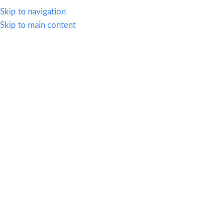
614.419.2220
Skip to navigation
Skip to main content
MENU
Decoracion
Home
|
Archive by Category "Decoracion"
24
JUN
Piedra Flexible Travertino
13
MAY
Mobiliario Hospitality
16
ABR