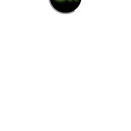
Di Nos Como Te Podemos Ayudar
Si no encuentra lo que está buscando
L
e invitamos a ponerse en contacto con
nosotros.
Disponemos de una amplia variedad de opciones
adicionales para satisfacer sus necesidades.
Contacto