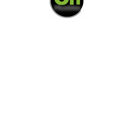
Di Nos Como Te Podemos Ayudar
Si no encuentra lo que está buscando
L
e invitamos a ponerse en contacto con
nosotros.
Disponemos de una amplia variedad de opciones
adicionales para satisfacer sus necesidades.
Contacto