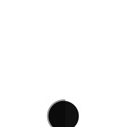
OHR 2800 3p CR
ra
Bancas Salas Espera