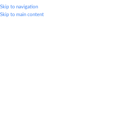
WHATSAPP
614.419.2220
VENTAS@OFI-MUEBLES.COM.MX
Skip to navigation
Skip to main content
CATEGORIAS
HOME
SILLERIA
MOBIL