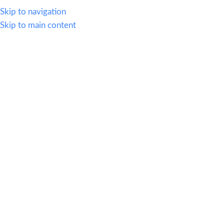
WHATSAPP
614.419.2220
VENTAS@OFI-MUEBLES.COM.MX
Skip to navigation
Skip to main content
CATEGORIAS
HOME
SILLERIA
MOBIL