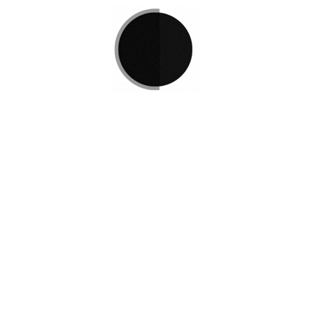
Si no encuentra lo que está 
L
e invitamos a ponerse en co
e Podemos
r
Disponemos de una amplia va
satisfacer sus necesidades.
Contacto