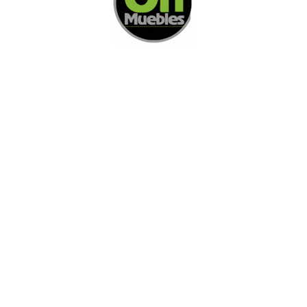
AGREGAR A COTIZACION
AGREGAR A COTIZACION
Di Nos Como Te Podemos Ayudar
Si no encuentra lo que está buscando
L
e invitamos a ponerse en contacto con
nosotros.
Disponemos de una amplia variedad de opciones
adicionales para satisfacer sus necesidades.
Contacto