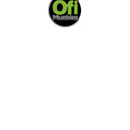
Di Nos Como Te Podemos Ayudar
Si no encuentra lo que está buscando
L
e invitamos a ponerse en contacto con
nosotros.
Disponemos de una amplia variedad de opciones
adicionales para satisfacer sus necesidades.
Contacto