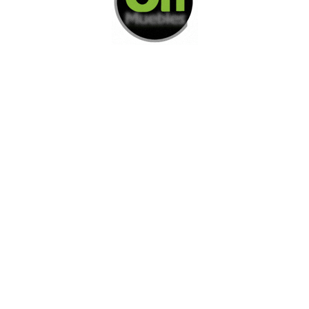
Di Nos Como Te Podemos Ayudar
Si no encuentra lo que está buscando
L
e invitamos a ponerse en contacto con
nosotros.
Disponemos de una amplia variedad de opciones
adicionales para satisfacer sus necesidades.
Contacto