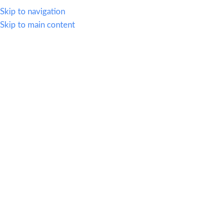
WHATSAPP
614.419.2220
VENTAS@OFI-MUEBLES.COM.MX
Skip to navigation
Skip to main content
CATEGORIAS
HOME
SILLERIA
MOBIL