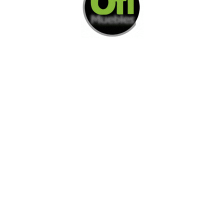
Di Nos Como Te Podemos Ayudar
Si no encuentra lo que está buscando
L
e invitamos a ponerse en contacto con
nosotros.
Disponemos de una amplia variedad de opciones
adicionales para satisfacer sus necesidades.
Contacto