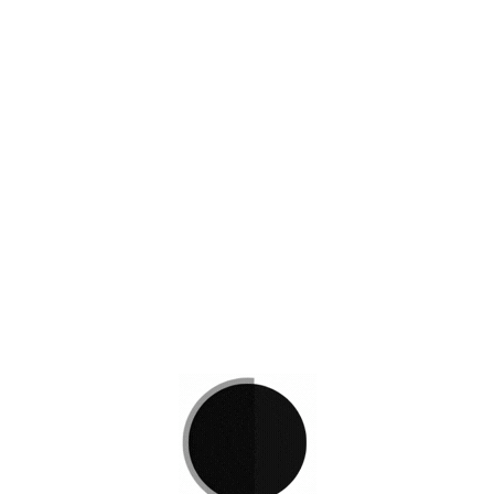
OHE 805
Ejecutivas
,
Mas Vendidas