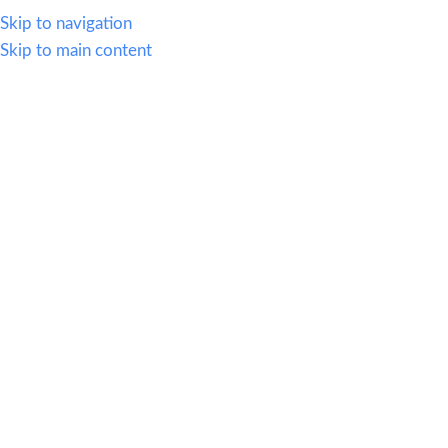
WHATSAPP
614.419.2220
VENTAS@OFI-MUEBLES.COM.MX
Skip to navigation
Skip to main content
CATEGORIAS
HOME
SILLERIA
MOBIL