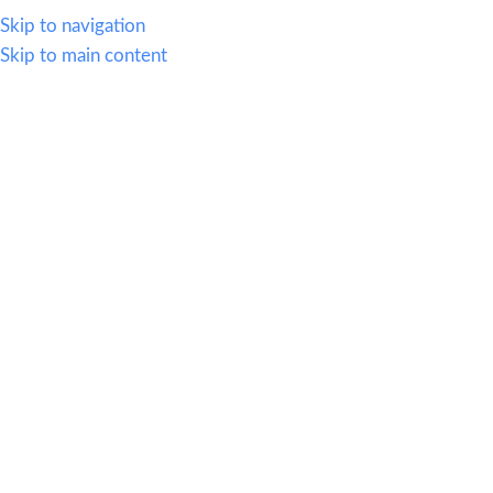
WHATSAPP
614.419.2220
VENTAS@OFI-MUEBLES.COM.MX
Skip to navigation
Skip to main content
CATEGORIAS
HOME
SILLERIA
MOBIL