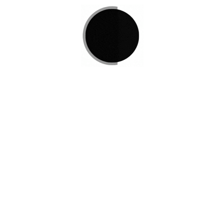
Si no encuentra lo que está 
L
e invitamos a ponerse en co
e Podemos
r
Disponemos de una amplia va
satisfacer sus necesidades.
Contacto