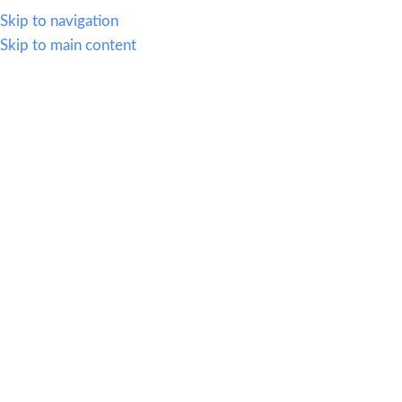
WHATSAPP
614.419.2220
VENTAS@OFI-MUEBLES.COM.MX
Skip to navigation
Skip to main content
CATEGORIAS
HOME
SILLERIA
MOBIL