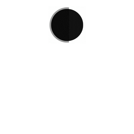
ra
Bancas Salas Espera
Si no encuentra lo que está 
L
e invitamos a ponerse en co
e Podemos
r
Disponemos de una amplia va
satisfacer sus necesidades.
Contacto