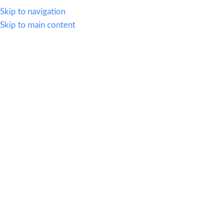
WHATSAPP
614.419.2220
VENTAS@OFI-MUEBLES.COM.MX
Skip to navigation
Skip to main content
CATEGORIAS
HOME
SILLERIA
MOBIL