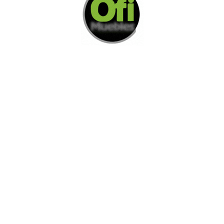
Di Nos Como Te Podemos Ayudar
Si no encuentra lo que está buscando
L
e invitamos a ponerse en contacto con
nosotros.
Disponemos de una amplia variedad de opciones
adicionales para satisfacer sus necesidades.
Contacto