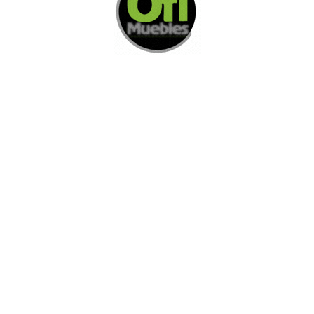
Di Nos Como Te Podemos Ayudar
Si no encuentra lo que está buscando
L
e invitamos a ponerse en contacto con
nosotros.
Disponemos de una amplia variedad de opciones
adicionales para satisfacer sus necesidades.
Contacto