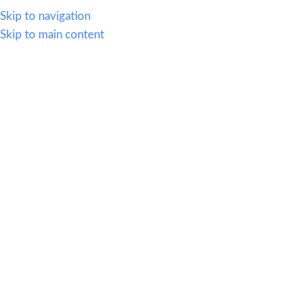
WHATSAPP
614.419.2220
VENTAS@OFI-MUEBLES.COM.MX
Skip to navigation
Skip to main content
CATEGORIAS
HOME
SILLERIA
MOBIL