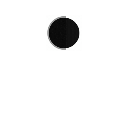
OHE 805
Ejecutivas
,
Mas Vendidas
Si no encuentra lo que está 
L
e invitamos a ponerse en co
e Podemos
r
Disponemos de una amplia va
satisfacer sus necesidades.