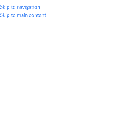
WHATSAPP
614.419.2220
VENTAS@OFI-MUEBLES.COM.MX
Skip to navigation
Skip to main content
CATEGORIAS
HOME
SILLERIA
MOBIL