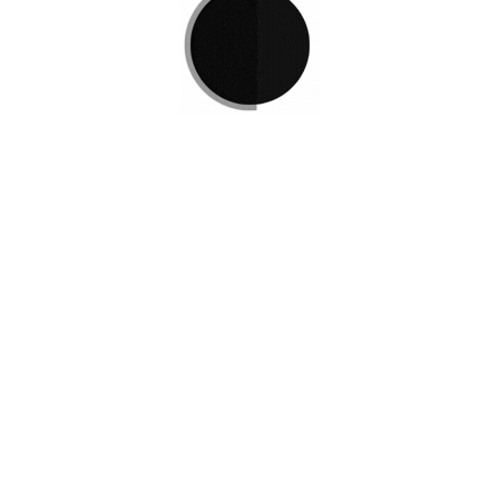
Si no encuentra lo que está 
L
e invitamos a ponerse en co
e Podemos
r
Disponemos de una amplia va
satisfacer sus necesidades.
Contacto