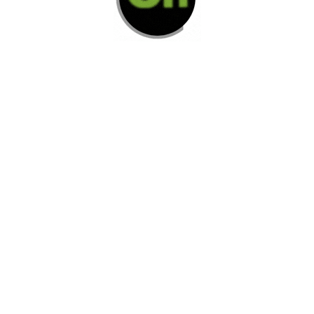
Di Nos Como Te Podemos Ayudar
Si no encuentra lo que está buscando
L
e invitamos a ponerse en contacto con
nosotros.
Disponemos de una amplia variedad de opciones
adicionales para satisfacer sus necesidades.
Contacto