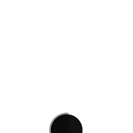
HOT
OF 1008 Magnus
endidas
Ejecutivas
,
Mas Vendidas