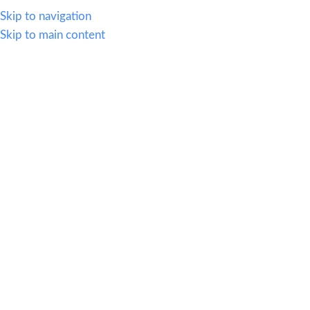
WHATSAPP
614.419.2220
VENTAS@OFI-MUEBLES.COM.MX
Skip to navigation
Skip to main content
CATEGORIAS
HOME
SILLERIA
MOBIL