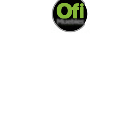
Di Nos Como Te Podemos Ayudar
Si no encuentra lo que está buscando
L
e invitamos a ponerse en contacto con
nosotros.
Disponemos de una amplia variedad de opciones
adicionales para satisfacer sus necesidades.
Contacto