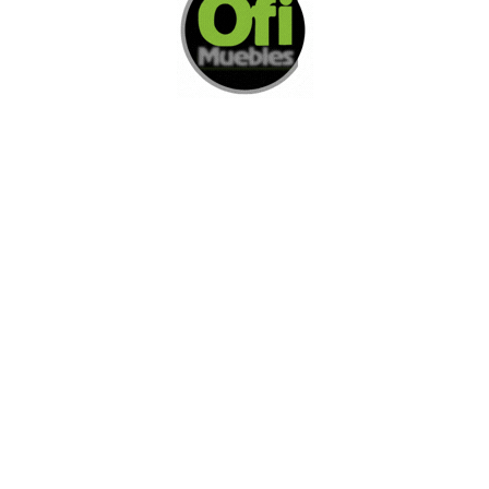
Di Nos Como Te Podemos Ayudar
Si no encuentra lo que está buscando
L
e invitamos a ponerse en contacto con
nosotros.
Disponemos de una amplia variedad de opciones
adicionales para satisfacer sus necesidades.
Contacto