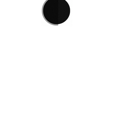
Si no encuentra lo que está 
L
e invitamos a ponerse en co
e Podemos
r
Disponemos de una amplia va
satisfacer sus necesidades.
Contacto