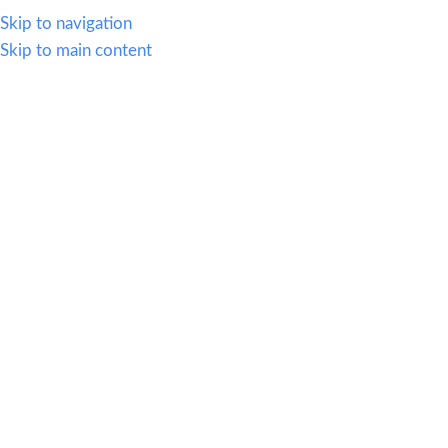
WHATSAPP
614.419.2220
VENTAS@OFI-MUEBLES.COM.MX
Skip to navigation
Skip to main content
CATEGORIAS
HOME
SILLERIA
MOBIL