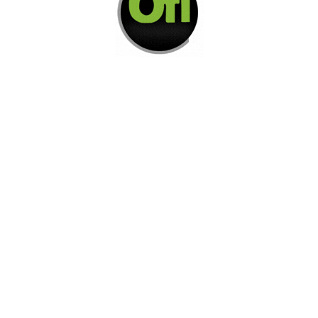
Di Nos Como Te Podemos Ayudar
Si no encuentra lo que está buscando
L
e invitamos a ponerse en contacto con
nosotros.
Disponemos de una amplia variedad de opciones
adicionales para satisfacer sus necesidades.
Contacto